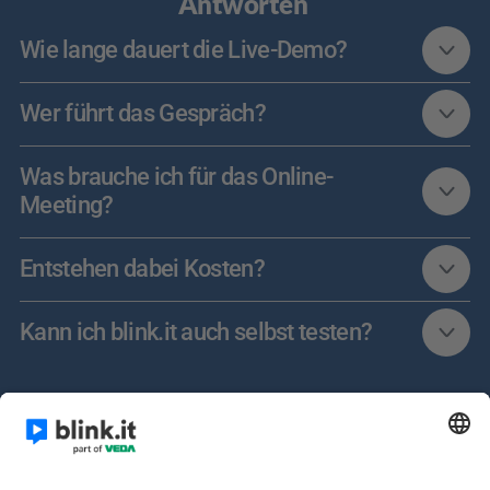
Antworten
Wie lange dauert die Live-Demo?
Wer führt das Gespräch?
Was brauche ich für das Online-
Meeting?
Entstehen dabei Kosten?
Kann ich blink.it auch selbst testen?	