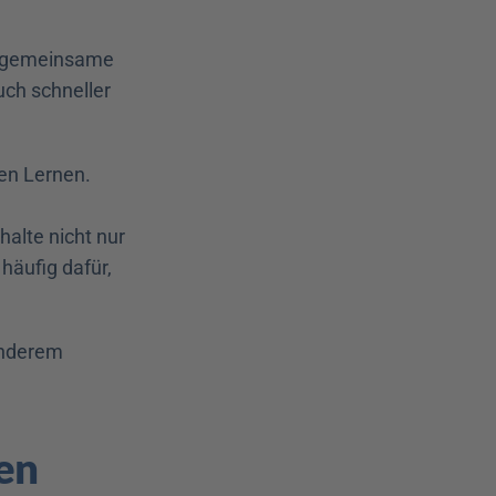
s gemeinsame 
ch schneller 
en Lernen. 
lte nicht nur 
äufig dafür, 
nderem 
en