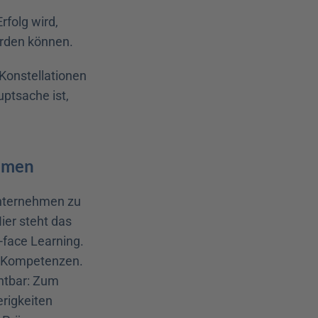
olg wird, 
erden können.
Konstellationen 
tsache ist, 
ehmen
nternehmen zu 
er steht das 
face Learning. 
 Kompetenzen. 
htbar: Zum 
igkeiten 