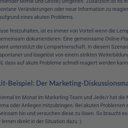
ehlender Mimik und Gestik) umgehen. Zusätzlich ist es in
pontane Veränderungen oder neue Information zu reagier
aufgrund eines akuten Problems.
se festzuhalten, ist es immer von Vorteil wenn die Lernp
 gemeinsam dokumentieren. Eine gemeinsame Online-Plat
ent unterstützt die Lernpartnerschaft. In diesem Szenario
 spontaner und losgelöst von einem strikten Weiterbildun
eil, dass auf akute Probleme schnell reagiert werden kann
.it-Beispiel: Der Marketing-Diskussionsm
 einmal im Monat im Marketing-Team und Jede/r hat die Mö
ma oder Anliegen mitzubringen. Bei akuten Problemen se
einsam hin und versuchen diese zu lösen. So braucht es k
lernen direkt in der Situation dazu :)