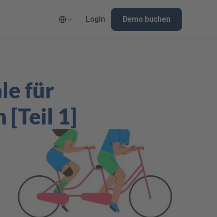
Select Language
Login
Demo buchen
e für 
[Teil 1]