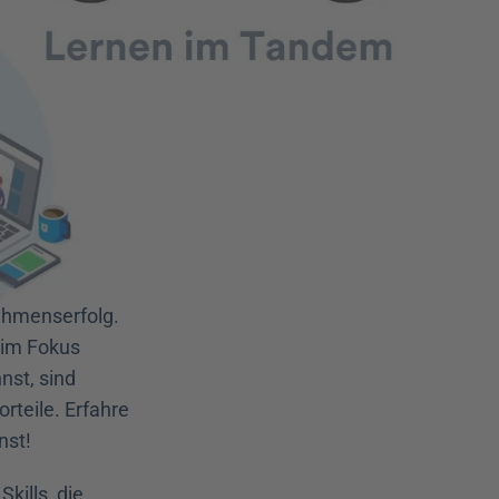
ehmenserfolg. 
im Fokus 
st, sind 
teile. Erfahre 
st! 
ills, die 