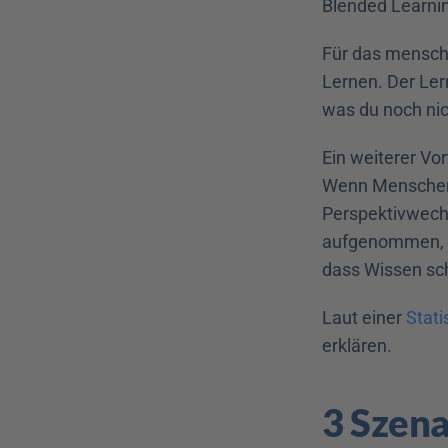
Blended Learnin
Für das mensch
Lernen. Der Lern
was du noch nic
Ein weiterer Vo
Wenn Menschen 
Perspektivwechs
aufgenommen, so
dass Wissen sch
Laut einer 
Stati
erklären.
3 Szena