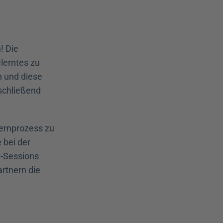
 Die 
lerntes zu 
 und diese 
schließend 
Lernprozess zu 
bei der 
e-Sessions 
rtnern die 