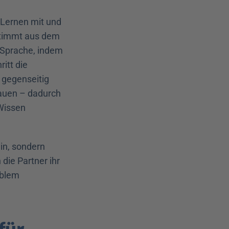
Lernen mit und 
timmt aus dem 
Sprache, indem 
tt die 
gegenseitig 
auen – dadurch 
Wissen 
in, sondern 
die Partner ihr 
blem 
ür 