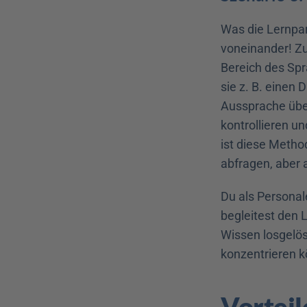
Was die Lernpar
voneinander! Z
Bereich des Spr
sie z. B. einen 
Aussprache üben
kontrollieren u
ist diese Metho
abfragen, aber 
Du als Personale
begleitest den L
Wissen losgelös
konzentrieren 
Vorteil