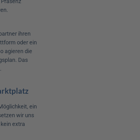
 Präsenz 
en. 
artner ihren 
tform oder ein 
 agieren die 
gsplan. Das 
.
arktplatz
glichkeit, ein 
tzen wir uns 
ein extra 