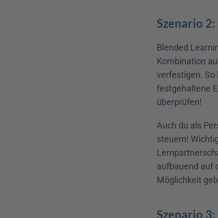
Szenario 2:
Blended Learnin
Kombination aus
verfestigen. So
festgehaltene E
überprüfen!
Auch du als Pers
steuern! Wichti
Lernpartnerschaf
aufbauend auf d
Möglichkeit gebe
Szenario 3: