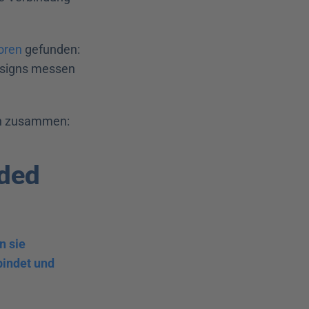
oren
 gefunden: 
signs messen 
ich zusammen:
ded 
 sie 
indet und 