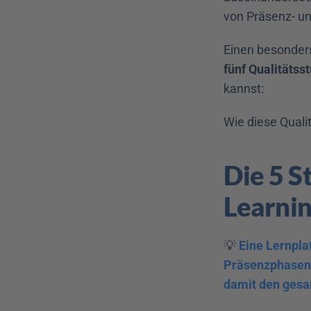
von Präsenz- un
Einen besonders
fünf Qualitätss
kannst:
Wie diese Qualit
Die 5 S
Learni
💡 
Eine Lernpla
Präsenzphasen, 
damit den gesa