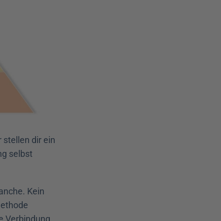
tellen dir ein 
g selbst 
anche. Kein 
Methode 
e Verbindung 