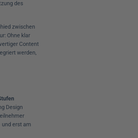
tzung des 
hied zwischen 
r: Ohne klar 
ertiger Content 
griert werden, 
tufen 
ng Design 
Teilnehmer 
 und erst am 