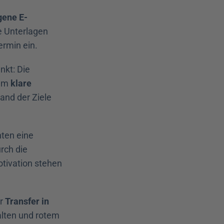
gene
E-
e Unterlagen 
rmin ein.
kt: Die 
um 
klare 
and der Ziele 
 Auf Stufe 4 wird zwischen den Komponenten eine 
rch die 
ivation stehen 
r 
Transfer in 
alten und rotem 