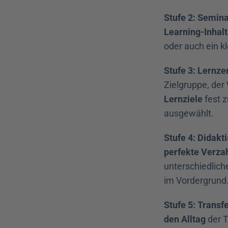
Stufe 2: Semin
Learning-Inhal
oder auch ein 
Stufe 3: Lernze
Zielgruppe, der
Lernziele
 fest 
ausgewählt.
Stufe 4: Didakt
perfekte Verza
unterschiedlic
im Vordergrund
Stufe 5: Transf
den Alltag
 der 