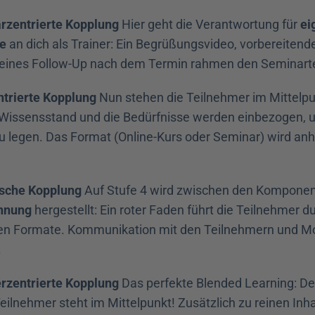
arzentrierte Kopplung
 Hier geht die Verantwortung für 
ei
te
 an dich als Trainer: Ein Begrüßungsvideo, vorbereitend
kleines Follow-Up nach dem Termin rahmen den Seminarte
ntrierte Kopplung
 Nun stehen die Teilnehmer im Mittelpun
 Wissensstand und die Bedürfnisse werden einbezogen, 
zu legen. Das Format (Online-Kurs oder Seminar) wird anh
ische Kopplung
hnung
 hergestellt: Ein roter Faden führt die Teilnehmer du
hen Formate. Kommunikation mit den Teilnehmern und Mot
.
erzentrierte Kopplung
 Das perfekte Blended Learning: De
Teilnehmer steht im Mittelpunkt! Zusätzlich zu reinen Inh