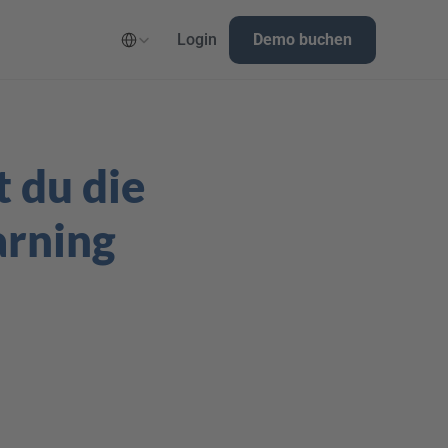
Select Language
Login
Demo buchen
 du die 
arning