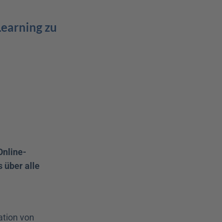
earning zu 
Online-
über alle 
tion von 