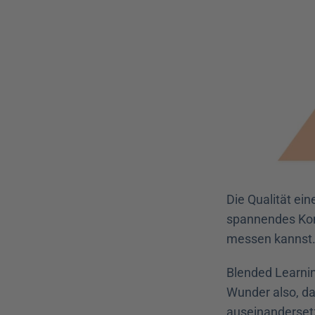
Die Qualität ein
spannendes Konz
messen kannst
Blended Learnin
Wunder also, da
auseinandersetz