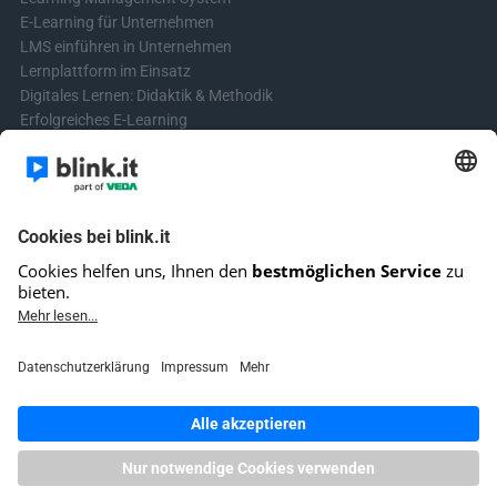
E-Learning für Unternehmen
LMS einführen in Unternehmen
Lernplattform im Einsatz
Digitales Lernen: Didaktik & Methodik
Erfolgreiches E-Learning
Blended Learning in der Praxis
Learning & Development
Videos für Online-Kurse erstellen
Kontakt aufnehmen
Kontaktformular
Fragen? Schreibe uns!
+4961513921690 (kein Support)
E-Mail-Kundensupport