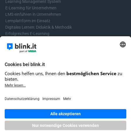
Learning Management System
E-Learning für Unternehmen
LMS einführen in Unternehmen
Lernplattform im Einsatz
Digitales Lernen: Didaktik & Methodik
Erfolgreiches E-Learning
Blended Learning in der Praxis
Learning & Development
Videos für Online-Kurse erstellen
Kontakt aufnehmen
Kontaktformular
Fragen? Schreibe uns!
+4961513921690 (kein Support)
E-Mail-Kundensupport