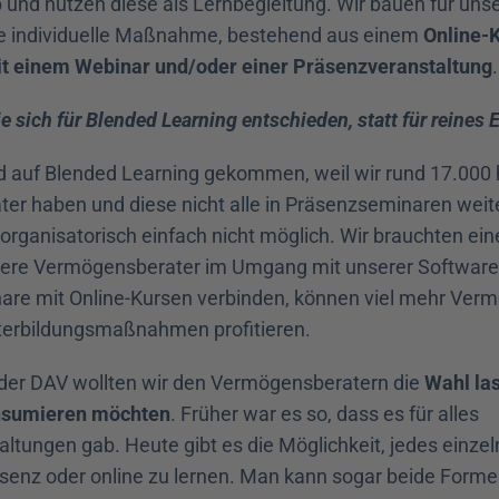
p und nutzen diese als Lernbegleitung. Wir bauen für unse
ne individuelle Maßnahme, bestehend aus einem 
Online-K
t einem Webinar und/oder einer Präsenzveranstaltung
.
 sich für Blended Learning entschieden, statt für reines 
nd auf Blended Learning gekommen, weil wir rund 17.000 
r haben und diese nicht alle in Präsenzseminaren weite
 organisatorisch einfach nicht möglich. Wir brauchten ein
ere Vermögensberater im Umgang mit unserer Software zu
re mit Online-Kursen verbinden, können viel mehr Verm
terbildungsmaßnahmen profitieren.
i der DAV wollten wir den Vermögensberatern die 
Wahl las
nsumieren möchten
. Früher war es so, dass es für alles 
ltungen gab. Heute gibt es die Möglichkeit, jedes einze
senz oder online zu lernen. Man kann sogar beide Form