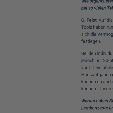
Wie organisieren
bei so vielen T
G. Feist
: Auf di
Tools haben run
sich die Vermög
festlegen.
Bei den individu
jedoch nur 30-6
vor Ort ein ähn
Hausaufgaben g
können so auch 
können. Unsere 
Warum haben Sie 
Lernkonzepte u