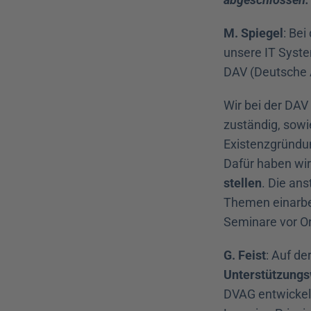
M. Spiegel
: Bei
unsere IT Syste
DAV (Deutsche 
Wir bei der DAV 
zuständig, sowi
Existenzgründun
Dafür haben wir 
stellen
. Die an
Themen einarbei
Seminare vor Or
G. Feist
: Auf de
Unterstützung
DVAG entwickel