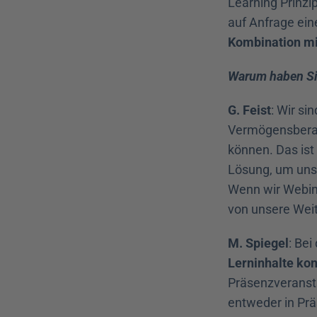
Learning Prinzi
auf Anfrage ei
Kombination mi
Warum haben Sie
G. Feist
: Wir si
Vermögensberate
können. Das ist
Lösung, um uns
Wenn wir Webina
von unsere Wei
M. Spiegel
: Be
Lerninhalte ko
Präsenzveransta
entweder in Prä