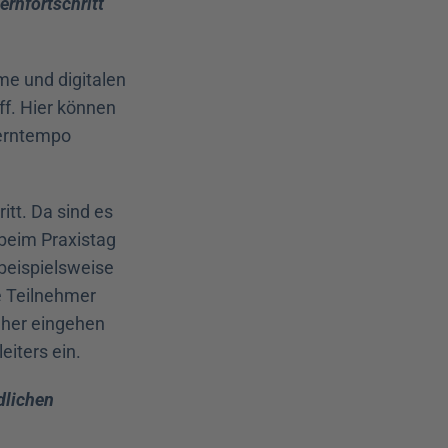
rnfortschritt 
e und digitalen 
f. Hier können 
erntempo 
tt. Da sind es 
beim Praxistag 
beispielsweise 
 Teilnehmer 
her eingehen 
eiters ein.
lichen 