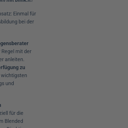
satz: Einmal für 
ildung bei der 
ögensberater
Regel mit der 
 anleiten. 
rfügung zu 
wichtigsten 
gs und 
 
ll für die 
m Blended 