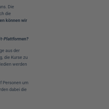
ns. Die 
h die 
en können wir 
.it-Plattformen?
ege aus der 
 die Kurse zu 
Medien werden 
nf Personen um 
den dabei die 