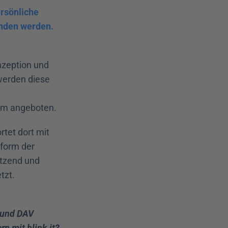
rsönliche 
unden werden.
nzeption und 
erden diese 
orm angeboten.
et dort mit 
form der 
tzend und 
tzt.
 und DAV 
n mit blink.it?