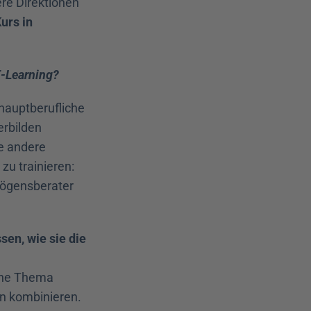
re Direktionen 
urs in 
E-Learning?
hauptberufliche 
rbilden 
e andere 
 trainieren: 
ögensberater 
sen, wie sie die 
lne Thema 
en kombinieren.