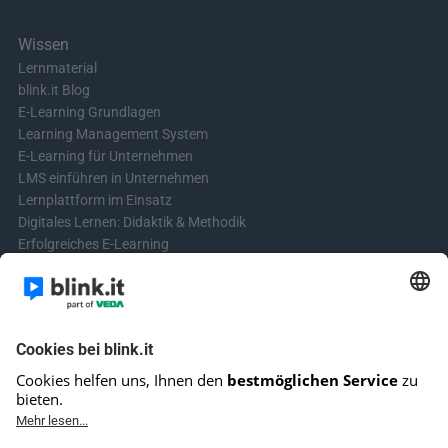
Wissen
Lernmaterial
blink.it Blog
E-Learning Grundlagen
Learning Management System
E-Learning für Unternehmen
LMS einführen in Unternehmen
Lernplattform im Einsatz
Digitales Lernen: Didaktik & Methodik
Erfolgreiches E-Learning
Blended Learning in der Praxis
Learning & Development
Videos für Online-Kurse erstellen
Kontakt aufnehmen
Kontaktformular
Fragen? Schreibe uns!
+4961513921690 (kein Support)