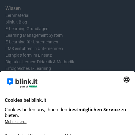
Wissen
Lernmaterial
blink.it Blog
E-Learning Grundlagen
Learning Management System
E-Learning für Unternehmen
LMS einführen in Unternehmen
Lernplattform im Einsatz
Digitales Lernen: Didaktik & Methodik
Erfolgreiches E-Learning
Blended Learning in der Praxis
Learning & Development
Videos für Online-Kurse erstellen
Kontakt aufnehmen
Kontaktformular
Fragen? Schreibe uns!
+4961513921690 (kein Support)
E-Mail-Kundensupport