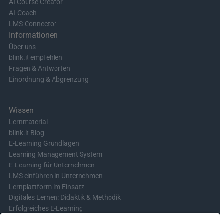
AI Course Creator
AI-Coach
LMS-Connector
Informationen
Über uns
blink.it empfehlen
Fragen & Antworten
Einordnung & Abgrenzung
Wissen
Lernmaterial
blink.it Blog
E-Learning Grundlagen
Learning Management System
E-Learning für Unternehmen
LMS einführen in Unternehmen
Lernplattform im Einsatz
Digitales Lernen: Didaktik & Methodik
Erfolgreiches E-Learning
Blended Learning in der Praxis