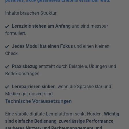
positives, aktiv gestaltetes Erlebnis erfahrbar wird.
Inhalte brauchen Struktur:
✔️  
Lernziele stehen am Anfang
 und sind messbar 
formuliert. 
✔️  
Jedes Modul hat einen Fokus
 und einen kleinen 
Check. 
✔️  
Praxisbezug
 entsteht durch Beispiele, Übungen und 
Reflexionsfragen.
✔️  
Lernbarrieren sinken
, wenn die Sprache klar und 
Medien gut dosiert sind.
Technische Voraussetzungen
Eine stabile digitale Lernplattform senkt Hürden. 
Wichtig 
sind einfache Bedienung, zuverlässige Performance, 
sauberes Nutzer- und Rechtemanagement und 