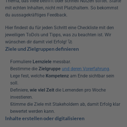
Thema, das viele betrifft oder schnell Nutzen stiftet. Starte 
mit echten Inhalten, nicht mit Platzhaltern. So bekommst 
du aussagekräftiges Feedback.
Hier findest du für jeden Schritt eine Checkliste mit den 
jeweiligen ToDo's und Tipps, was zu beachten ist. Wir 
wünschen dir damit viel Erfolg! 🚀
Ziele und Zielgruppen definieren
Formuliere 
Lernziele
 messbar. 
Bestimme die 
Zielgruppe
und deren Vorerfahrung
. 
Lege fest, welche 
Kompetenz
 am Ende sichtbar sein 
soll. 
Definiere, 
wie viel Zeit
 die Lernenden pro Woche 
investieren. 
Stimme die Ziele mit Stakeholdern ab, damit Erfolg klar 
bewertet werden kann.
Inhalte erstellen oder digitalisieren