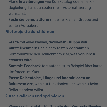
Plane 
Erweiterungen
 wie Kurskatalog oder eine KI-
Begleitung, falls du später mehr Automatisierung 
wünschst. 
Teste die Lernplattform
 mit einer kleinen Gruppe und 
echten Aufgaben.
Pilotprojekte durchführen
Starte mit einer kleinen, definierten 
Gruppe von 
Kursteilnehmern
 und einem 
festen Zeitrahmen
. 
Kommuniziere den Teilnehmern klar, 
was von ihnen 
erwartet wird
.
Sammle Feedback
 fortlaufend, zum Beispiel über kurze 
Umfragen im Kurs. 
Passe Reihenfolge, Länge und Interaktionen an.
Dokumentiere
, was gut funktioniert und was du beim 
Rollout ändern willst.
Kurse skalieren und optimieren
Wenn der Pilot stabil läuft, 
weite den Kurs schrittweise 