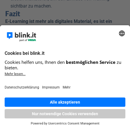
sichtbar zu machen.
Fazit
E-Learning ist mehr als digitales Material, es ist ein 
didaktisch geplanter Lernprozess, der Technik, Struktur 
und Zielorientierung verbindet, um nachhaltige 
Kompetenzentwicklung zu ermöglichen.
E-Learning bezeichnet nicht einfach das Lernen am 
Bildschirm, sondern die systematische Gestaltung digitaler 
Lernprozesse. Entscheidend ist nicht das Format allein, 
sondern die Kombination aus klaren Lernzielen, 
durchdachter Methodik und einer passenden technischen 
Infrastruktur.
Digitale Lernformate bieten enorme Chancen: zeit- und 
ortsunabhängiges Lernen, individuelle Lernwege, 
messbare Fortschritte und skalierbare Weiterbildung. 
Gleichzeitig erfordern sie Struktur, Motivation und eine 