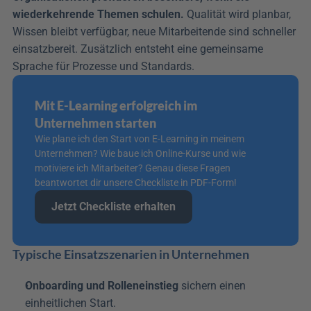
wiederkehrende Themen schulen.
 Qualität wird planbar, 
Wissen bleibt verfügbar, neue Mitarbeitende sind schneller 
einsatzbereit. Zusätzlich entsteht eine gemeinsame 
Sprache für Prozesse und Standards.
Mit E-Learning erfolgreich im 
Unternehmen starten
Wie plane ich den Start von E-Learning in meinem 
Unternehmen? Wie baue ich Online-Kurse und wie 
motiviere ich Mitarbeiter? Genau diese Fragen 
beantwortet dir unsere Checkliste in PDF-Form!
Jetzt Checkliste erhalten
Typische Einsatzszenarien in Unternehmen
Onboarding und Rolleneinstieg
 sichern einen 
einheitlichen Start.