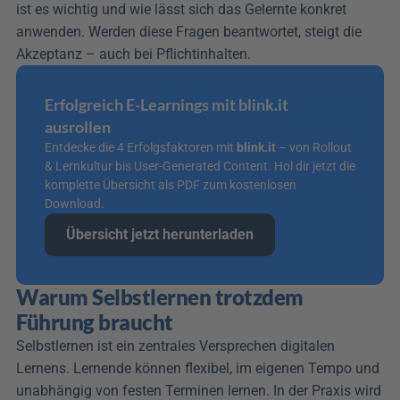
ist es wichtig und wie lässt sich das Gelernte konkret 
anwenden. Werden diese Fragen beantwortet, steigt die 
Akzeptanz – auch bei Pflichtinhalten.
Erfolgreich E-Learnings mit blink.it 
ausrollen
Entdecke die 4 Erfolgsfaktoren mit 
blink.it
 – von Rollout 
& Lernkultur bis User-Generated Content. Hol dir jetzt die 
komplette Übersicht als PDF zum kostenlosen 
Download.
Übersicht jetzt herunterladen
Warum Selbstlernen trotzdem 
Führung braucht
Selbstlernen ist ein zentrales Versprechen digitalen 
Lernens. Lernende können flexibel, im eigenen Tempo und 
unabhängig von festen Terminen lernen. In der Praxis wird 