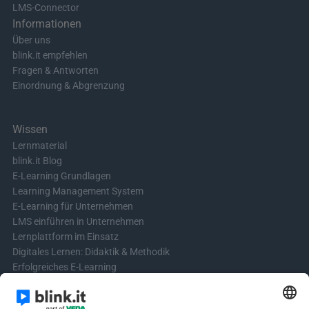
LMS-Connector
Informationen
Über uns
blink.it empfehlen
Fragen & Antworten
Einordnung & Abgrenzung
Wissen
Lernmaterial
blink.it Blog
E-Learning Grundlagen
Learning Management System
E-Learning für Unternehmen
LMS einführen in Unternehmen
Lernplattform im Einsatz
Digitales Lernen: Didaktik & Methodik
Erfolgreiches E-Learning
Blended Learning in der Praxis
Learning & Development