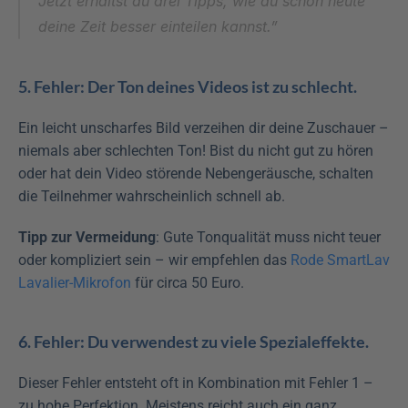
Jetzt erhältst du drei Tipps, wie du schon heute 
deine Zeit besser einteilen kannst.”
5. Fehler: Der Ton deines Videos ist zu schlecht.
Ein leicht unscharfes Bild verzeihen dir deine Zuschauer – 
niemals aber schlechten Ton! Bist du nicht gut zu hören 
oder hat dein Video störende Nebengeräusche, schalten 
die Teilnehmer wahrscheinlich schnell ab.
Tipp zur Vermeidung
: Gute Tonqualität muss nicht teuer 
oder kompliziert sein – wir empfehlen das 
Rode SmartLav 
Lavalier-Mikrofon
 für circa 50 Euro.
6. Fehler: Du verwendest zu viele Spezialeffekte.
Dieser Fehler entsteht oft in Kombination mit Fehler 1 – 
zu hohe Perfektion. Meistens reicht auch ein ganz 