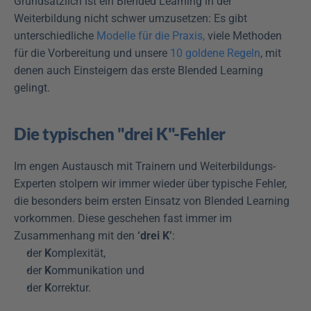
Grundsätzlich ist ein Blended Learning in der 
Weiterbildung nicht schwer umzusetzen: Es gibt 
unterschiedliche 
Modelle für die Praxis,
 viele Methoden 
für die Vorbereitung und unsere 
10 goldene Regeln
, mit 
denen auch Einsteigern das erste Blended Learning 
gelingt.
Die typischen "drei K"-Fehler
Im engen Austausch mit Trainern und Weiterbildungs-
Experten stolpern wir immer wieder über typische Fehler, 
die besonders beim ersten Einsatz von Blended Learning 
vorkommen. Diese geschehen fast immer im 
Zusammenhang mit den 
‘drei K’
:
der 
K
omplexität,
der 
K
ommunikation und
der 
K
orrektur.