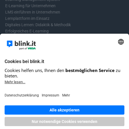
E-Learning für Unternehmen
LMS einführen in Unternehmen
Lernplattform im Einsatz
Digitales Lernen: Didaktik & Methodik
Erfolgreiches E-Learning
Blended Learning in der Praxis
Learning & Development
Videos für Online-Kurse erstellen
Kontakt aufnehmen
Kontaktformular
Fragen? Schreibe uns!
+4961513921690 (kein Support)
E-Mail-Kundensupport