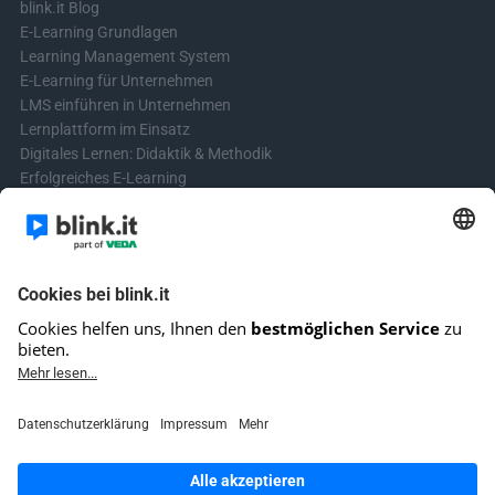
blink.it Blog
E-Learning Grundlagen
Learning Management System
E-Learning für Unternehmen
LMS einführen in Unternehmen
Lernplattform im Einsatz
Digitales Lernen: Didaktik & Methodik
Erfolgreiches E-Learning
Blended Learning in der Praxis
Learning & Development
Videos für Online-Kurse erstellen
Kontakt aufnehmen
Kontaktformular
Fragen? Schreibe uns!
+4961513921690 (kein Support)
E-Mail-Kundensupport