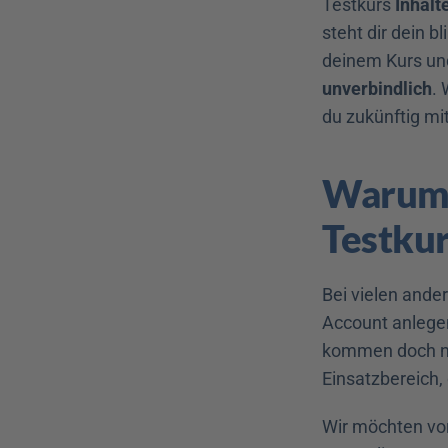
Testkurs 
Inhalt
steht dir dein b
deinem Kurs und 
unverbindlich
. 
du zukünftig mit
Warum k
Testkur
Bei vielen ande
Account anlegen
kommen doch noc
Einsatzbereich, 
Wir möchten vor