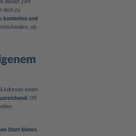
n dieser Zeit 
 dich zu 
s 
kostenlos und 
entscheiden, ob 
igenem 
l-Adresse einen 
ausreichend:
 Oft 
llen 
en Start bieten
. 