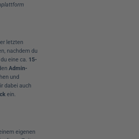
rnplattform
r letzten 
en, nachdem du 
u eine ca. 
15-
den 
Admin-
ehen und 
erstellst mit Begleitung deinen ersten Inhalt. Natürlich beantworten wir dir dabei auch 
eck
 ein.
einem eigenen 