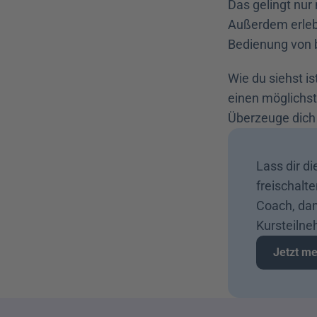
Das gelingt nur
Außerdem erlebs
Bedienung von bl
Wie du siehst i
einen möglichst 
Überzeuge dich 
Lass dir di
freischalte
Coach, dam
Kursteilne
Jetzt me