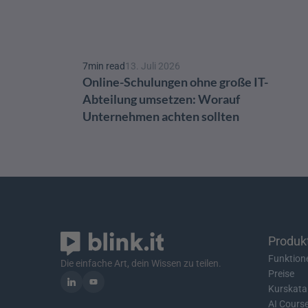
7
min read
13. Juli 2026
Online-Schulungen ohne große IT-
Abteilung umsetzen: Worauf 
Unternehmen achten sollten
Produk
Funktion
Die einfache Art, dein Wissen zu teilen.
Preise
Kurskata
AI Cours