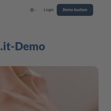
Select Language
Login
Demo buchen
k.it-Demo 