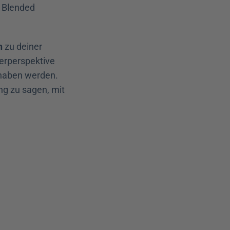
 Blended 
n
 zu deiner 
erperspektive 
haben werden. 
g zu sagen, mit 