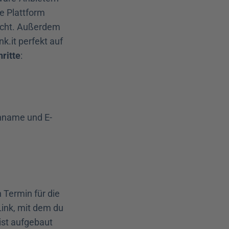
ie Plattform 
icht. Außerdem 
k.it perfekt auf 
hritte
:
chname und E-
 Termin für die 
nk, mit dem du 
ist aufgebaut 