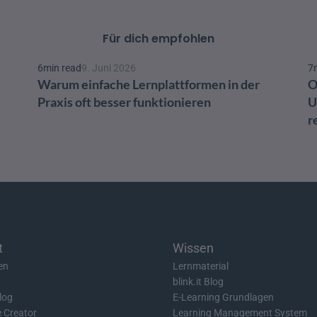
Für dich empfohlen
6
min read
9. Juni 2026
7
Warum einfache Lernplattformen in der 
O
Praxis oft besser funktionieren
U
r
t
Wissen
en
Lernmaterial
blink.it Blog
log
E-Learning Grundlagen
e Creator
Learning Management System