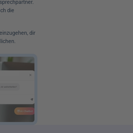
sprechpartner. 
h die 
inzugehen, dir 
ichen. 