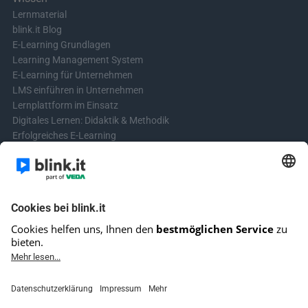
Lernmaterial
blink.it Blog
E-Learning Grundlagen
Learning Management System
E-Learning für Unternehmen
LMS einführen in Unternehmen
Lernplattform im Einsatz
Digitales Lernen: Didaktik & Methodik
Erfolgreiches E-Learning
Blended Learning in der Praxis
Learning & Development
Videos für Online-Kurse erstellen
Kontakt aufnehmen
Kontaktformular
Fragen? Schreibe uns!
+4961513921690 (kein Support)
E-Mail-Kundensupport