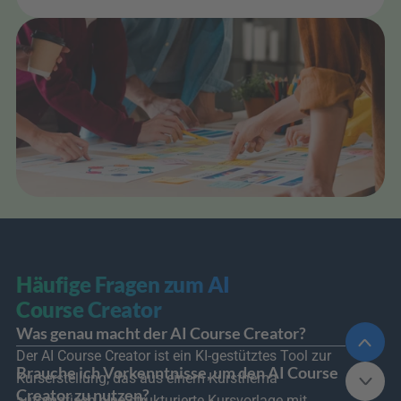
Häufige Fragen zum AI 
Course Creator
Was genau macht der AI Course Creator?
Der AI Course Creator ist ein KI-gestütztes Tool zur 
Brauche ich Vorkenntnisse, um den AI Course 
Kurserstellung, das aus einem Kursthema 
Creator zu nutzen?
automatisch eine strukturierte Kursvorlage mit 