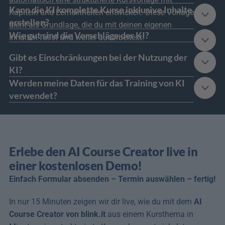
Kann die KI komplette Kurse inklusive Inhalte 
Kapiteln und Lerneinheiten entwickelt. Diese Vorlage 
erstellen? 
dient als Grundlage, die du mit deinen eigenen 
Wie gut sind die Vorschläge der KI?
Inhalten füllst und weiter ausarbeitest. 
Gibt es Einschränkungen bei der Nutzung der 
KI?
Werden meine Daten für das Training von KI 
verwendet? 
Erlebe den AI Course Creator live in 
einer kostenlosen Demo!
Einfach Formular absenden – Termin auswählen – fertig!
In nur 15 Minuten zeigen wir dir live, wie du mit dem 
AI 
Course Creator von blink.it
 aus einem Kursthema in 