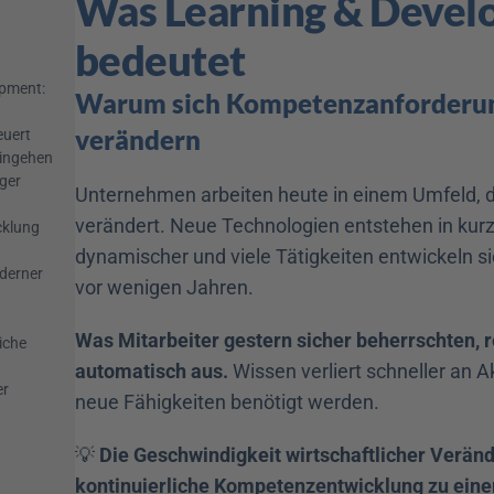
Was Learning & Devel
bedeutet
pment: 
Warum sich Kompetenzanforderung
verändern
uert 
eingehen
er 
Unternehmen arbeiten heute in einem Umfeld, das
verändert. Neue Technologien entstehen in kurz
klung 
dynamischer und viele Tätigkeiten entwickeln sic
derner 
vor wenigen Jahren.
Was Mitarbeiter gestern sicher beherrschten, r
che 
automatisch aus.
 Wissen verliert schneller an Ak
r 
neue Fähigkeiten benötigt werden.
💡 
Die Geschwindigkeit wirtschaftlicher Verän
kontinuierliche Kompetenzentwicklung zu einer