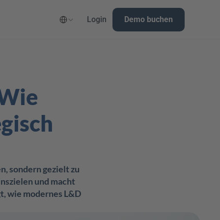
Select Language
Login
Demo buchen
Wie 
isch 
 sondern gezielt zu 
szielen und macht 
gt, wie modernes L&D 