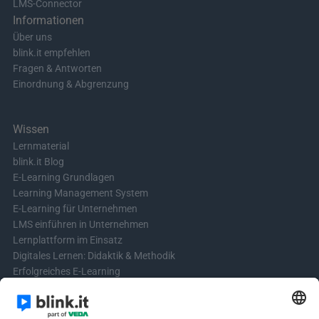
LMS-Connector
Informationen
Über uns
blink.it empfehlen
Fragen & Antworten
Einordnung & Abgrenzung
Wissen
Lernmaterial
blink.it Blog
E-Learning Grundlagen
Learning Management System
E-Learning für Unternehmen
LMS einführen in Unternehmen
Lernplattform im Einsatz
Digitales Lernen: Didaktik & Methodik
Erfolgreiches E-Learning
Blended Learning in der Praxis
Learning & Development
Videos für Online-Kurse erstellen