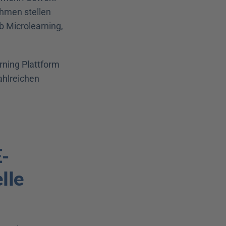
hmen stellen 
b Microlearning, 
ning Plattform 
ahlreichen 
-
le 