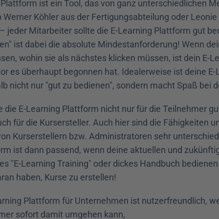
 Plattform ist ein Tool, das von ganz unterschiedlichen M
b Werner Köhler aus der Fertigungsabteilung oder Leoni
 jeder Mitarbeiter sollte die E-Learning Plattform gut be
en" ist dabei die absolute Mindestanforderung! Wenn dei
sen, wohin sie als nächstes klicken müssen, ist dein E-L
vor es überhaupt begonnen hat. Idealerweise ist deine E-L
lb nicht nur "gut zu bedienen", sondern macht Spaß bei 
 die E-Learning Plattform nicht nur für die Teilnehmer gu
ch für die Kursersteller. Auch hier sind die Fähigkeiten un
n Kurserstellern bzw. Administratoren sehr unterschiedl
orm ist dann passend, wenn deine aktuellen und zukünftige
s "E-Learning Training" oder dickes Handbuch bedienen
ran haben, Kurse zu erstellen!
earning Plattform für Unternehmen ist nutzerfreundlich, 
hmer sofort damit umgehen kann,