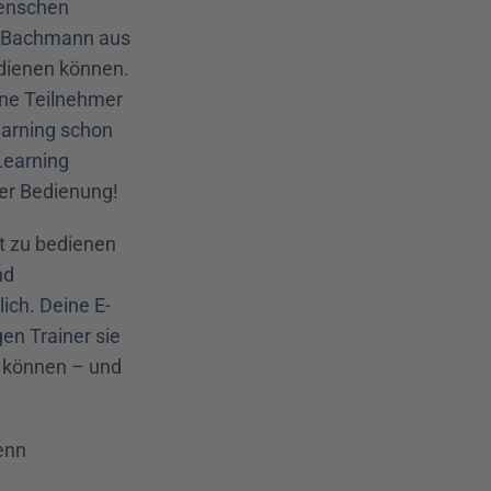
enschen 
e Bachmann aus 
dienen können. 
ne Teilnehmer 
earning schon 
earning 
der Bedienung!
t zu bedienen 
d 
ich. Deine E-
n Trainer sie 
 können – und 
wenn