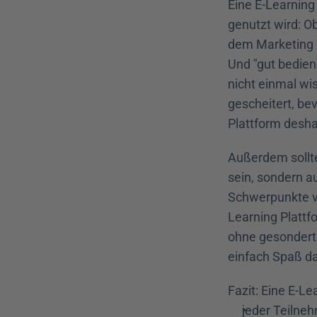
Eine E-Learning
genutzt wird: O
dem Marketing –
Und "gut bedien
nicht einmal wis
gescheitert, be
Plattform desha
Außerdem sollte
sein, sondern au
Schwerpunkte vo
Learning Plattf
ohne gesonderte
einfach Spaß da
Fazit: Eine E-L
jeder Teilne