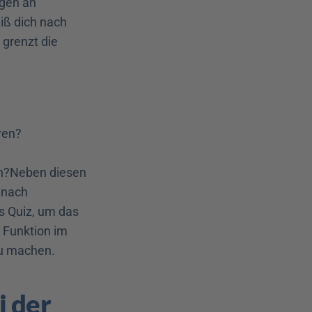
gen an 
iß dich nach 
grenzt die 
ren?
en?Neben diesen 
nach 
s Quiz, um das 
 Funktion im 
zu machen.
 der 