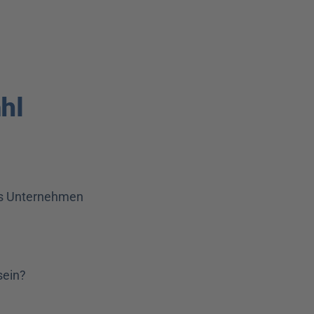
l 
rs Unternehmen 
sein?