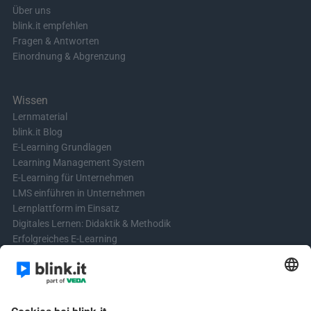
Über uns
blink.it empfehlen
Fragen & Antworten
Einordnung & Abgrenzung
Wissen
Lernmaterial
blink.it Blog
E-Learning Grundlagen
Learning Management System
E-Learning für Unternehmen
LMS einführen in Unternehmen
Lernplattform im Einsatz
Digitales Lernen: Didaktik & Methodik
Erfolgreiches E-Learning
Blended Learning in der Praxis
Learning & Development
Videos für Online-Kurse erstellen