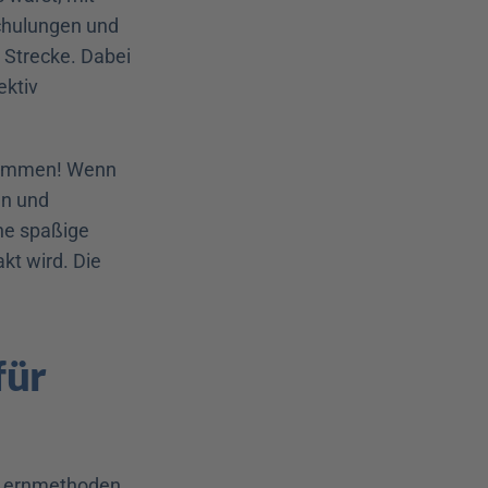
chulungen und 
Strecke. Dabei 
ktiv 
sammen! Wenn 
n und 
ne spaßige 
kt wird. Die 
ür 
Lernmethoden 