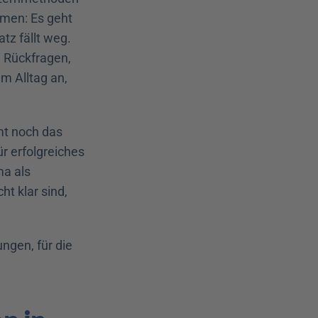
men: Es geht 
tz fällt weg. 
 Rückfragen, 
m Alltag an, 
t noch das 
 erfolgreiches 
a als 
t klar sind, 
ngen, für die 