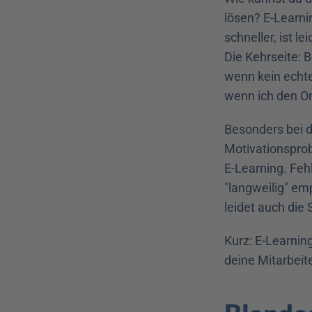
lösen? E-Learni
schneller, ist l
Die Kehrseite: 
wenn kein echter
wenn ich den On
Besonders bei d
Motivationsprob
E-Learning. Fehl
"langweilig" emp
leidet auch die
Kurz: E-Learning
deine Mitarbeit