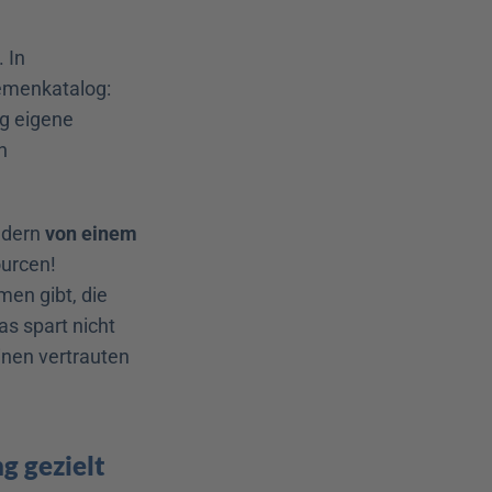
In 
menkatalog: 
g eigene 
 
ndern 
von einem 
urcen! 
en gibt, die 
s spart nicht 
inen vertrauten 
 gezielt 