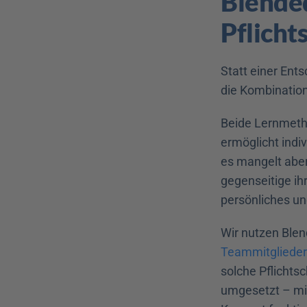
Blended
Pflicht
Statt einer Ent
die Kombination
Beide Lernmetho
ermöglicht indiv
es mangelt aber
gegenseitige ih
persönliches un
Wir nutzen Blend
Teammitglieder
solche Pflichts
umgesetzt – mit