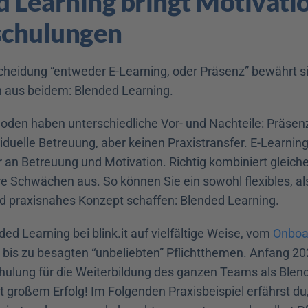
 Learning bringt Motivation
schulungen
scheidung “entweder E-Learning, oder Präsenz” bewährt si
 aus beidem: Blended Learning.
den haben unterschiedliche Vor- und Nachteile: Präsenzl
iduelle Betreuung, aber keinen Praxistransfer. E-Learning gi
 an Betreuung und Motivation. Richtig kombiniert gleich
re Schwächen aus. So können Sie ein sowohl flexibles, al
d praxisnahes Konzept schaffen: Blended Learning.
ed Learning bei blink.it auf vielfältige Weise, vom 
Onboar
 bis zu besagten “unbeliebten” Pflichtthemen. Anfang 20
chulung für die Weiterbildung des ganzen Teams als Blend
 großem Erfolg! Im Folgenden Praxisbeispiel erfährst du,