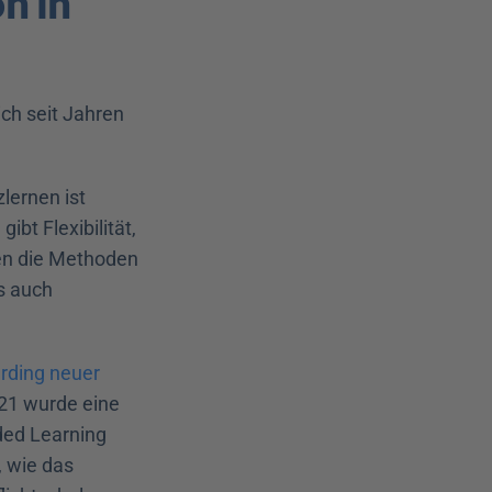
 in 
ch seit Jahren 
ernen ist 
bt Flexibilität, 
en die Methoden 
s auch 
ding neuer 
21 wurde eine 
ed Learning 
 wie das 