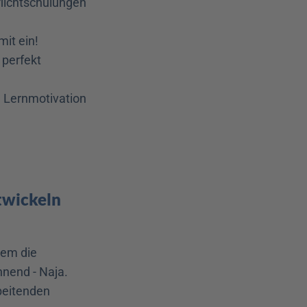
lichtschulungen 
mit ein!
perfekt 
 Lernmotivation 
twickeln
em die 
nend - Naja. 
beitenden 