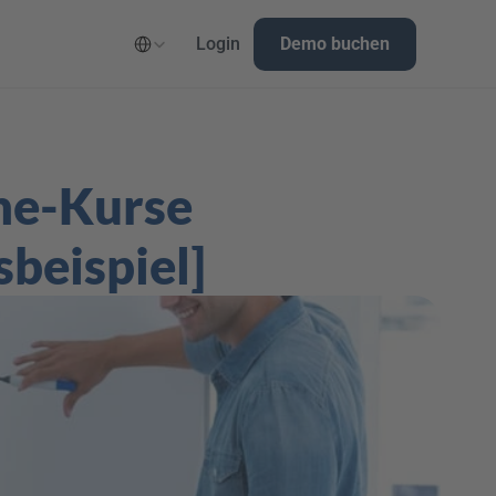
Select Language
Login
Demo buchen
ne-Kurse 
beispiel]