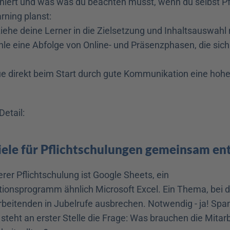
niert und was was du beachten musst, wenn du selbst Pf
rning planst:
iehe deine Lerner in die Zielsetzung und Inhaltsauswahl 
le eine Abfolge von Online- und Präsenzphasen, die sich 
e direkt beim Start durch gute Kommunikation eine hohe
Detail: 
Ziele für Pflichtschulungen gemeinsam en
er Pflichtschulung ist Google Sheets, ein 
tionsprogramm ähnlich Microsoft Excel. Ein Thema, bei d
beitenden in Jubelrufe ausbrechen. Notwendig - ja! Span
 steht an erster Stelle die Frage: Was brauchen die Mitar