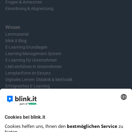
Fragen & Antworten
Einordnung & Abgrenzung
Wissen
Lernmaterial
blink.it Blog
E-Learning Grundlagen
Learning Management System
E-Learning für Unternehmen
LMS einführen in Unternehmen
Lernplattform im Einsatz
Digitales Lernen: Didaktik & Methodik
Erfolgreiches E-Learning
Blended Learning in der Praxis
Learning & Development
Videos für Online-Kurse erstellen
Kontakt aufnehmen
Kontaktformular