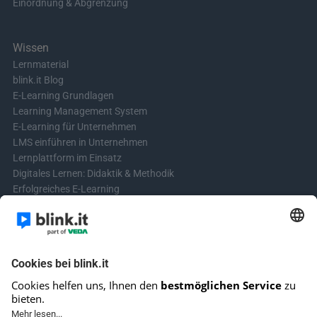
Einordnung & Abgrenzung
Wissen
Lernmaterial
blink.it Blog
E-Learning Grundlagen
Learning Management System
E-Learning für Unternehmen
LMS einführen in Unternehmen
Lernplattform im Einsatz
Digitales Lernen: Didaktik & Methodik
Erfolgreiches E-Learning
Blended Learning in der Praxis
Learning & Development
Videos für Online-Kurse erstellen
Kontakt aufnehmen
Kontaktformular
Fragen? Schreibe uns!