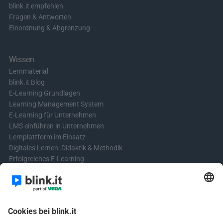
blink.it empfehlen
Fragen & Antworten
Einordnung & Abgrenzung
Wissen
Lernmaterial
blink.it Blog
E-Learning Grundlagen
Learning Management System
E-Learning für Unternehmen
LMS einführen in Unternehmen
Lernplattform im Einsatz
Digitales Lernen: Didaktik & Methodik
Erfolgreiches E-Learning
Blended Learning in der Praxis
Learning & Development
Videos für Online-Kurse erstellen