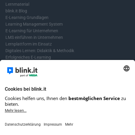
Lernmaterial
blink.it Blog
E-Learning Grundlagen
Learning Management System
E-Learning für Unternehmen
LMS einführen in Unternehmen
Lernplattform im Einsatz
Digitales Lernen: Didaktik & Methodik
Erfolgreiches E-Learning
Blended Learning in der Praxis
Learning & Development
Videos für Online-Kurse erstellen
Kontakt aufnehmen
Kontaktformular
Fragen? Schreibe uns!
+4961513921690 (kein Support)
E-Mail-Kundensupport