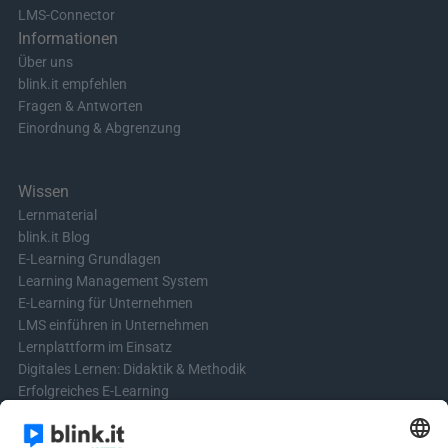
LMS-Connector
Informationen
Über uns
blink.it empfehlen
Fragen & Antworten
Einordnung & Abgrenzung
Wissen
Lernmaterial
blink.it Blog
E-Learning Grundlagen
Learning Management System
E-Learning für Unternehmen
LMS einführen in Unternehmen
Lernplattform im Einsatz
Digitales Lernen: Didaktik & Methodik
Erfolgreiches E-Learning
Blended Learning in der Praxis
Learning & Development