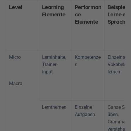
Level
Learning 
Performan
Beispiel 1: 
Elemente
ce 
Lerne eine
Elemente
Sprache 
Micro
Lerninhalte, 
Kompetenze
Einzelne 
Trainer-
n
Vokabeln 
Input 
lernen
Macro
Lernthemen
Einzelne 
Ganze Sätz
Aufgaben
üben, 
Grammatik 
verstehen