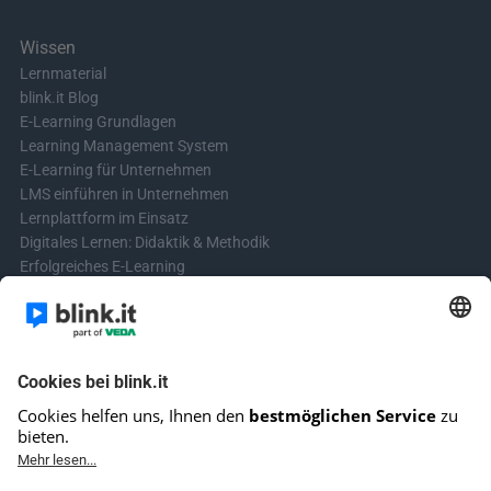
Wissen
Lernmaterial
blink.it Blog
E-Learning Grundlagen
Learning Management System
E-Learning für Unternehmen
LMS einführen in Unternehmen
Lernplattform im Einsatz
Digitales Lernen: Didaktik & Methodik
Erfolgreiches E-Learning
Blended Learning in der Praxis
Learning & Development
Videos für Online-Kurse erstellen
Kontakt aufnehmen
Kontaktformular
Fragen? Schreibe uns!
+4961513921690 (kein Support)