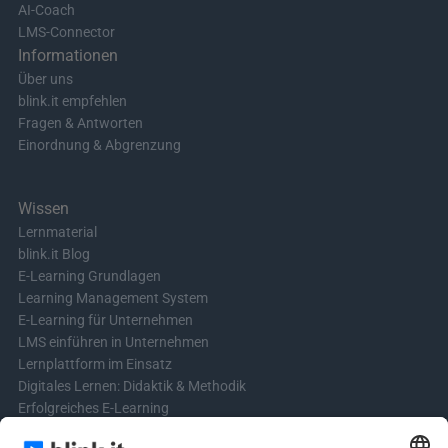
AI-Coach
LMS-Connector
Informationen
Über uns
blink.it empfehlen
Fragen & Antworten
Einordnung & Abgrenzung
Wissen
Lernmaterial
blink.it Blog
E-Learning Grundlagen
Learning Management System
E-Learning für Unternehmen
LMS einführen in Unternehmen
Lernplattform im Einsatz
Digitales Lernen: Didaktik & Methodik
Erfolgreiches E-Learning
Blended Learning in der Praxis