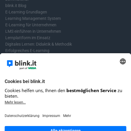
blink.it Blog
E-Learning Grundlagen
Learning Management System
E-Learning für Unternehmen
LMS einführen in Unternehmen
Lernplattform im Einsatz
Digitales Lernen: Didaktik & Methodik
Erfolgreiches E-Learning
Blended Learning in der Praxis
Learning & Development
Videos für Online-Kurse erstellen
Kontakt aufnehmen
Kontaktformular
Fragen? Schreibe uns!
+4961513921690 (kein Support)
E-Mail-Kundensupport