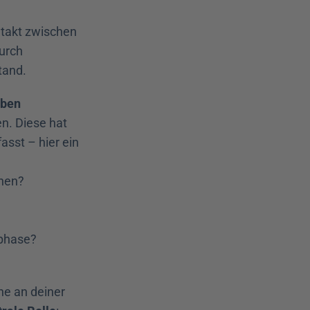
takt zwischen 
urch 
tand.
aben
zusammen, die deine Mitarbeiter im E-Learning selbst bewältigen müssen. Diese hat 
st – hier ein 
rnen?
nphase?
e an deiner 