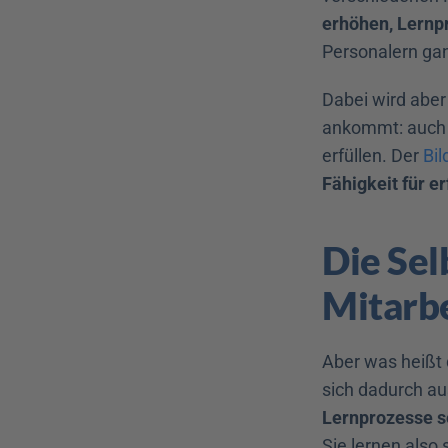
erhöhen, Lernpr
Personalern gan
Dabei wird aber
ankommt: auch 
erfüllen. Der 
Bi
Fähigkeit für e
Die Sel
Mitarb
Aber was heißt 
sich dadurch aus
Lernprozesse 
Sie lernen also