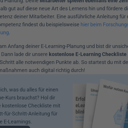
d Planung. Deine 
Mitarbeiter spielen ebenfalls eine zen
alb gut auf diese neue Art des Lernens hin und fördere die
tenz deiner Mitarbeiter. Eine ausführliche Anleitung für 
ompetenz findest du beispielsweise 
hier beim Forschungsi
dung
.
am Anfang deiner E-Learning-Planung und bist dir unsiche
 Dann lade dir unsere 
kostenlose E-Learning Checkliste
 Schritt alle notwendigen Punkte ab. So startest du mit de
aßnahmen auch digital richtig durch!
ich, was du alles für einen 
e-Kurs brauchst? Hol dir 
 kostenlose Checkliste mit 
tt-für-Schritt-Anleitung für 
he E-Learnings.