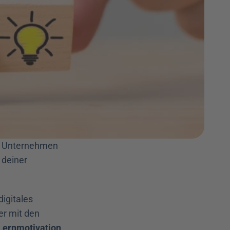
m Unternehmen 
 deiner 
igitales 
r mit den 
Lernmotivation 