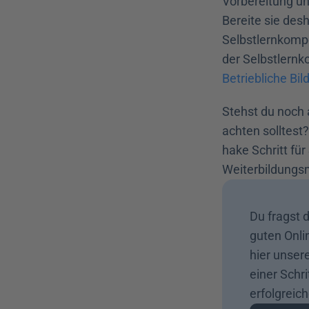
Vorbereitung un
Bereite sie desh
Selbstlernkompe
der Selbstlernk
Betriebliche Bil
Stehst du noch 
achten solltest?
hake Schritt für
Weiterbildungsm
Du fragst d
guten Onlin
hier unsere
einer Schri
erfolgreic