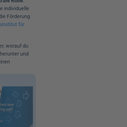
trale Rolle
: 
 individuelle 
die Förderung 
nstitut für 
r, worauf du 
 herunter und 
inen 