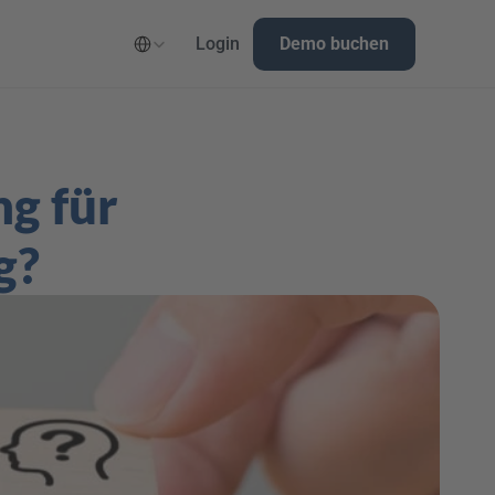
Select Language
Login
Demo buchen
g für 
g?