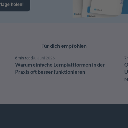
rlage holen!
Für dich empfohlen
6
min read
9. Juni 2026
7
Warum einfache Lernplattformen in der 
O
Praxis oft besser funktionieren
U
r