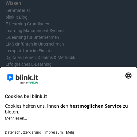
Wissen
Lernmaterial
blink.it Blog
E-Learning Grundlagen
Learning Management System
E-Learning für Unternehmen
LMS einführen in Unternehmen
Lernplattform im Einsatz
Digitales Lernen: Didaktik & Methodik
Erfolgreiches E-Learning
Blended Learning in der Praxis
Learning & Development
Videos für Online-Kurse erstellen
Kontakt aufnehmen
Kontaktformular
Fragen? Schreibe uns!
+4961513921690 (kein Support)
E-Mail-Kundensupport