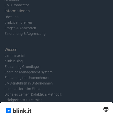
LMS-Connector
Informationen
Über uns
blink.it empfehlen
Fragen & Antworten
Einordnung & Abgrenzung
Wissen
Lernmaterial
blink.it Blog
E-Learning Grundlagen
Learning Management System
E-Learning für Unternehmen
LMS einführen in Unternehmen
Lernplattform im Einsatz
Digitales Lernen: Didaktik & Methodik
Erfolgreiches E-Learning
Blended Learning in der Praxis
Learning & Development