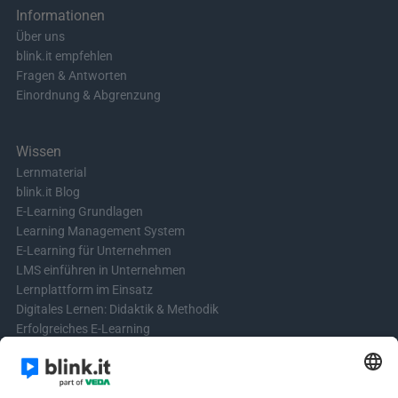
Informationen
Über uns
blink.it empfehlen
Fragen & Antworten
Einordnung & Abgrenzung
Wissen
Lernmaterial
blink.it Blog
E-Learning Grundlagen
Learning Management System
E-Learning für Unternehmen
LMS einführen in Unternehmen
Lernplattform im Einsatz
Digitales Lernen: Didaktik & Methodik
Erfolgreiches E-Learning
Blended Learning in der Praxis
Learning & Development
Videos für Online-Kurse erstellen