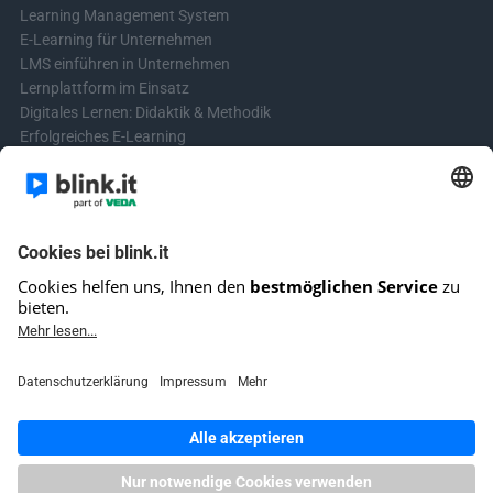
Learning Management System
E-Learning für Unternehmen
LMS einführen in Unternehmen
Lernplattform im Einsatz
Digitales Lernen: Didaktik & Methodik
Erfolgreiches E-Learning
Blended Learning in der Praxis
Learning & Development
Videos für Online-Kurse erstellen
Kontakt aufnehmen
Kontaktformular
Fragen? Schreibe uns!
+4961513921690 (kein Support)
E-Mail-Kundensupport