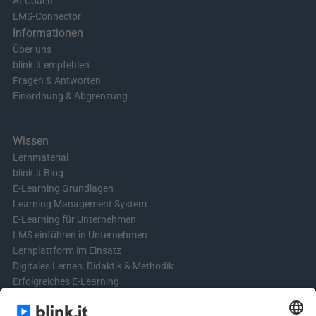
AI-Coach
LMS-Connector
Informationen
Über uns
blink.it empfehlen
Fragen & Antworten
Einordnung & Abgrenzung
Wissen
Lernmaterial
blink.it Blog
E-Learning Grundlagen
Learning Management System
E-Learning für Unternehmen
LMS einführen in Unternehmen
Lernplattform im Einsatz
Digitales Lernen: Didaktik & Methodik
Erfolgreiches E-Learning
Blended Learning in der Praxis
Learning & Development